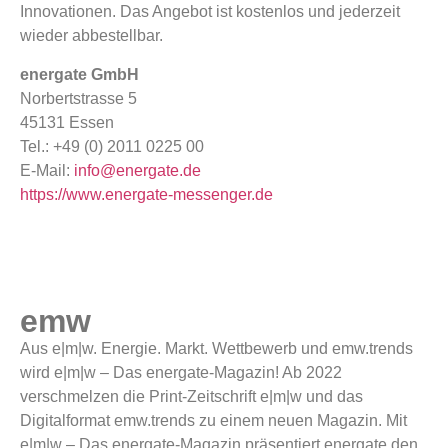
Innovationen. Das Angebot ist kostenlos und jederzeit
wieder abbestellbar.
energate GmbH
Norbertstrasse 5
45131 Essen
Tel.: +49 (0) 2011 0225 00
E-Mail:
info@energate.de
https://www.energate-messenger.de
emw
Aus e|m|w. Energie. Markt. Wettbewerb und emw.trends
wird e|m|w – Das energate-Magazin! Ab 2022
verschmelzen die Print-Zeitschrift e|m|w und das
Digitalformat emw.trends zu einem neuen Magazin. Mit
e|m|w – Das energate-Magazin präsentiert energate den