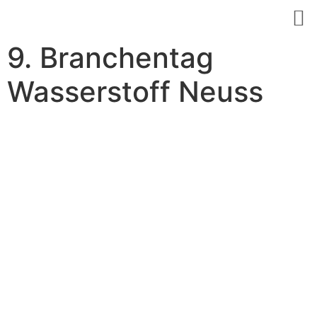
9. Branchentag
Wasserstoff Neuss
Herzlich
Willkommen
am 12./13.
November
2024 in Neuss