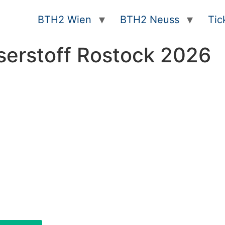
BTH2 Wien
BTH2 Neuss
Tic
erstoff Rostock 2026
 in Rostock!
ISC Training & Assembly GmbH