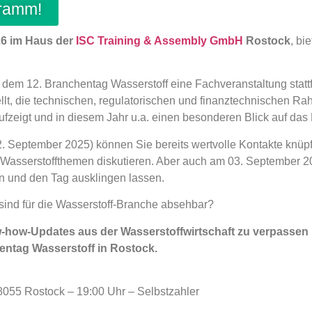
gramm!
26 im Haus der
ISC Training & Assembly GmbH
Rostock
, bi
t dem 12. Branchentag
Wasserstoff eine Fachveranstaltung
stat
llt, die technischen, regulatorischen
und finanztechnischen Rah
aufzeigt und in diesem Jahr
u.a. einen besonderen Blick auf da
 September 2025) können Sie bereits wertvolle Kontakte knüpf
 Wasserstoffthemen diskutieren. Aber auch am 03. September 
n und den Tag ausklingen lassen.
nd für die Wasserstoff-Branche absehbar?
w-how-Updates aus der Wasserstoffwirtschaft zu verpassen
hentag Wasserstoff in Rostock.
8055 Rostock – 19:00 Uhr – Selbstzahler