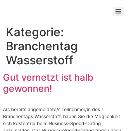
Zum
Inhalt
springen
Referenten/innen des Branchentag Wasserstoff Wien 2026
Referenten/innen des 11. Branchentag Wasserstoff in Wien
Kategorie:
Branchentag
Wasserstoff
Gut vernetzt ist halb
gewonnen!
Als bereits angemeldete/r Teilnehmer/in des 1.
Branchentags Wasserstoff, haben Sie die Möglichkeit
sich kostenfrei beim Business-Speed-Dating
anzumelden. Das Business-Speed-Dating finden nach